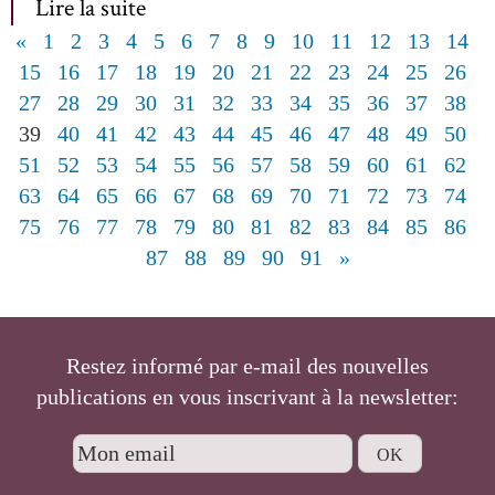
Lire la suite
«
1
2
3
4
5
6
7
8
9
10
11
12
13
14
15
16
17
18
19
20
21
22
23
24
25
26
27
28
29
30
31
32
33
34
35
36
37
38
39
40
41
42
43
44
45
46
47
48
49
50
51
52
53
54
55
56
57
58
59
60
61
62
63
64
65
66
67
68
69
70
71
72
73
74
75
76
77
78
79
80
81
82
83
84
85
86
87
88
89
90
91
»
Restez informé par e-mail des nouvelles
publications en vous inscrivant à la newsletter: