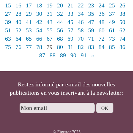
15
16
17
18
19
20
21
22
23
24
25
26
27
28
29
30
31
32
33
34
35
36
37
38
39
40
41
42
43
44
45
46
47
48
49
50
51
52
53
54
55
56
57
58
59
60
61
62
63
64
65
66
67
68
69
70
71
72
73
74
75
76
77
78
79
80
81
82
83
84
85
86
87
88
89
90
91
»
Restez informé par e-mail des nouvelles
publications en vous inscrivant à la newsletter:
© Figestor 2023